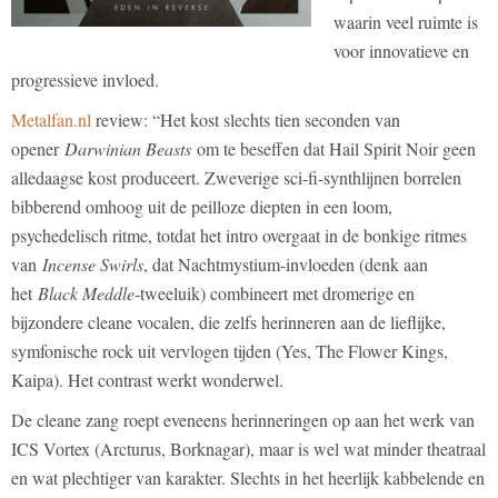
waarin veel ruimte is
voor innovatieve en
progressieve invloed.
Metalfan.nl
review: “Het kost slechts tien seconden van
opener
Darwinian Beasts
om te beseffen dat Hail Spirit Noir geen
alledaagse kost produceert. Zweverige sci-fi-synthlijnen borrelen
bibberend omhoog uit de peilloze diepten in een loom,
psychedelisch ritme, totdat het intro overgaat in de bonkige ritmes
van
Incense Swirls
, dat Nachtmystium-invloeden (denk aan
het
Black Meddle
-tweeluik) combineert met dromerige en
bijzondere cleane vocalen, die zelfs herinneren aan de lieflijke,
symfonische rock uit vervlogen tijden (Yes, The Flower Kings,
Kaipa). Het contrast werkt wonderwel.
De cleane zang roept eveneens herinneringen op aan het werk van
ICS Vortex (Arcturus, Borknagar), maar is wel wat minder theatraal
en wat plechtiger van karakter. Slechts in het heerlijk kabbelende en