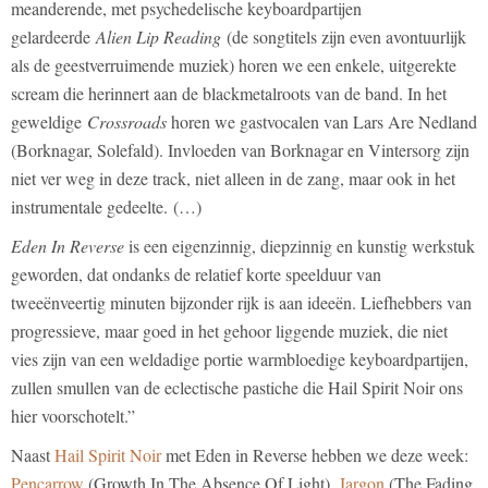
meanderende, met psychedelische keyboardpartijen
gelardeerde
Alien Lip Reading
(de songtitels zijn even avontuurlijk
als de geestverruimende muziek) horen we een enkele, uitgerekte
scream die herinnert aan de blackmetalroots van de band. In het
geweldige
Crossroads
horen we gastvocalen van Lars Are Nedland
(Borknagar, Solefald). Invloeden van Borknagar en Vintersorg zijn
niet ver weg in deze track, niet alleen in de zang, maar ook in het
instrumentale gedeelte. (…)
Eden In Reverse
is een eigenzinnig, diepzinnig en kunstig werkstuk
geworden, dat ondanks de relatief korte speelduur van
tweeënveertig minuten bijzonder rijk is aan ideeën. Liefhebbers van
progressieve, maar goed in het gehoor liggende muziek, die niet
vies zijn van een weldadige portie warmbloedige keyboardpartijen,
zullen smullen van de eclectische pastiche die Hail Spirit Noir ons
hier voorschotelt.”
Naast
Hail Spirit Noir
met Eden in Reverse hebben we deze week:
Pencarrow
(Growth In The Absence Of Light),
Jargon
(The Fading