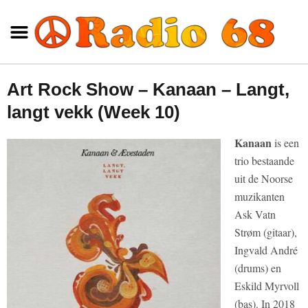
Art Rock Show – Kanaan – Langt,
langt vekk (Week 10)
Kanaan
is een
trio bestaande
uit de Noorse
muzikanten
Ask Vatn
Strøm (gitaar),
Ingvald André
(drums) en
Eskild Myrvoll
(bas). In 2018