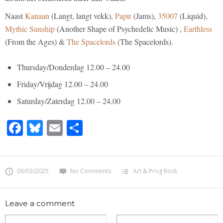
Naast
Kanaan
(Langt, langt vekk),
Papir
(Jams),
35007
(Liquid),
Mythic Sunship
(Another Shape of Psychedelic Music) ,
Earthless
(From the Ages) &
The Spacelords
(The Spacelords).
Thursday/Donderdag 12.00 – 24.00
Friday/Vrijdag 12.00 – 24.00
Saturday/Zaterdag 12.00 – 24.00
Facebook
Bluesky
Email
Share
06/03/2025
No Comments
Art & Prog Rock
Leave a comment