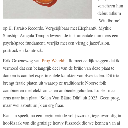
verscheen hun
debuutalbum
‘Windborne’
op El Paraiso Records. Vergelijkbaar met Elephant9, Mythic
Sunship, Amgala Temple leveren de instrumentale nummers een
psych/space fundament, verrijkt met een vleugje jazz/fusion,
postrock en krautrock.
Erik Groeneweg van
Prog Wereld
: “Ik moet eerlijk zeggen dat ik
vermoed dat een belangrijk deel van de brille van deze plaat te
danken is aan het experimentele karakter van Ævestaden. Dit trio
brengt fraaie platen uit waarop ze traditionele Noorse folk
combineren met elektronica en ambiente geluiden. Luister maar
eens naar hun plaat “Solen Van Bättre Där” uit 2023. Geen prog,
maar wel avontuurlijk en erg fraai.
Kanaan speelt, na een beginperiode vol jazzrock, tegenwoordig in
hoofdzaak van die gruizige heavy fuzzrock die we kennen van al