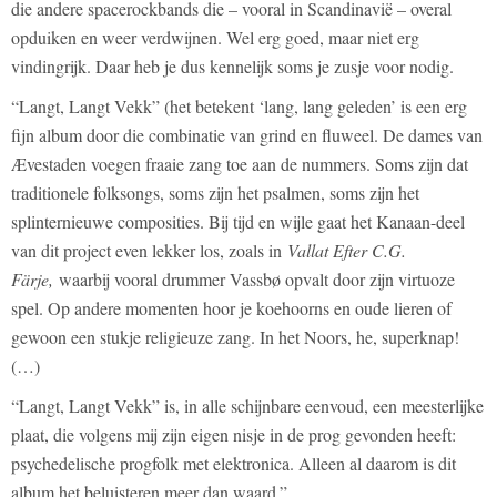
die andere spacerockbands die – vooral in Scandinavië – overal
opduiken en weer verdwijnen. Wel erg goed, maar niet erg
vindingrijk. Daar heb je dus kennelijk soms je zusje voor nodig.
“Langt, Langt Vekk” (het betekent ‘lang, lang geleden’ is een erg
fijn album door die combinatie van grind en fluweel. De dames van
Ævestaden voegen fraaie zang toe aan de nummers. Soms zijn dat
traditionele folksongs, soms zijn het psalmen, soms zijn het
splinternieuwe composities. Bij tijd en wijle gaat het Kanaan-deel
van dit project even lekker los, zoals in
Vallat Efter C.G.
Färje,
waarbij vooral drummer Vassbø opvalt door zijn virtuoze
spel. Op andere momenten hoor je koehoorns en oude lieren of
gewoon een stukje religieuze zang. In het Noors, he, superknap!
(…)
“Langt, Langt Vekk” is, in alle schijnbare eenvoud, een meesterlijke
plaat, die volgens mij zijn eigen nisje in de prog gevonden heeft:
psychedelische progfolk met elektronica. Alleen al daarom is dit
album het beluisteren meer dan waard.”