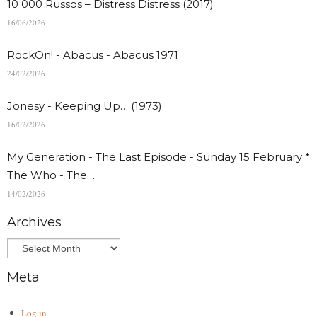
10 000 Russos – Distress Distress (2017)
16/06/2026
RockOn! - Abacus - Abacus 1971
24/02/2026
Jonesy - Keeping Up… (1973)
16/02/2026
My Generation - The Last Episode - Sunday 15 February *
The Who - The…
14/02/2026
Archives
Meta
Log in