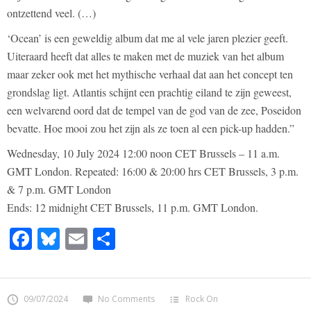
ontzettend veel. (…)
‘Ocean’ is een geweldig album dat me al vele jaren plezier geeft.
Uiteraard heeft dat alles te maken met de muziek van het album
maar zeker ook met het mythische verhaal dat aan het concept ten
grondslag ligt. Atlantis schijnt een prachtig eiland te zijn geweest,
een welvarend oord dat de tempel van de god van de zee, Poseidon
bevatte. Hoe mooi zou het zijn als ze toen al een pick-up hadden.”
Wednesday, 10 July 2024 12:00 noon CET Brussels – 11 a.m.
GMT London. Repeated: 16:00 & 20:00 hrs CET Brussels, 3 p.m.
& 7 p.m. GMT London
Ends: 12 midnight CET Brussels, 11 p.m. GMT London.
Facebook
Bluesky
Email
Share
09/07/2024
No Comments
Rock On