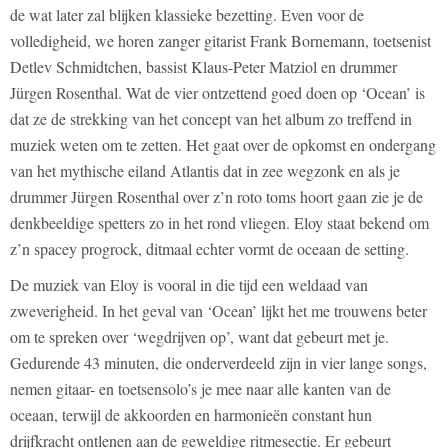
de wat later zal blijken klassieke bezetting. Even voor de
volledigheid, we horen zanger gitarist Frank Bornemann, toetsenist
Detlev Schmidtchen, bassist Klaus-Peter Matziol en drummer
Jürgen Rosenthal. Wat de vier ontzettend goed doen op ‘Ocean’ is
dat ze de strekking van het concept van het album zo treffend in
muziek weten om te zetten. Het gaat over de opkomst en ondergang
van het mythische eiland Atlantis dat in zee wegzonk en als je
drummer Jürgen Rosenthal over z’n roto toms hoort gaan zie je de
denkbeeldige spetters zo in het rond vliegen. Eloy staat bekend om
z’n spacey progrock, ditmaal echter vormt de oceaan de setting.
De muziek van Eloy is vooral in die tijd een weldaad van
zweverigheid. In het geval van ‘Ocean’ lijkt het me trouwens beter
om te spreken over ‘wegdrijven op’, want dat gebeurt met je.
Gedurende 43 minuten, die onderverdeeld zijn in vier lange songs,
nemen gitaar- en toetsensolo’s je mee naar alle kanten van de
oceaan, terwijl de akkoorden en harmonieën constant hun
drijfkracht ontlenen aan de geweldige ritmesectie. Er gebeurt