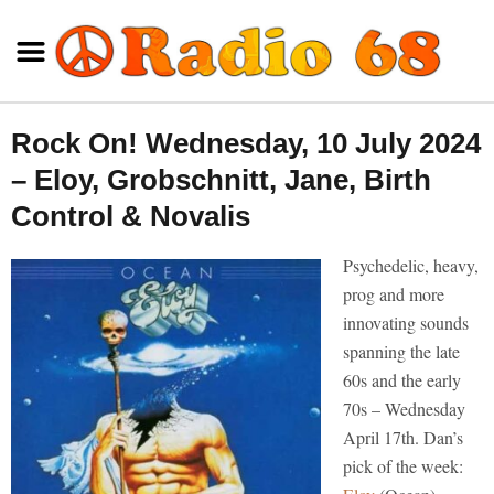
Rock On! Wednesday, 10 July 2024
– Eloy, Grobschnitt, Jane, Birth
Control & Novalis
Psychedelic, heavy,
prog and more
innovating sounds
spanning the late
60s and the early
70s – Wednesday
April 17th. Dan’s
pick of the week: