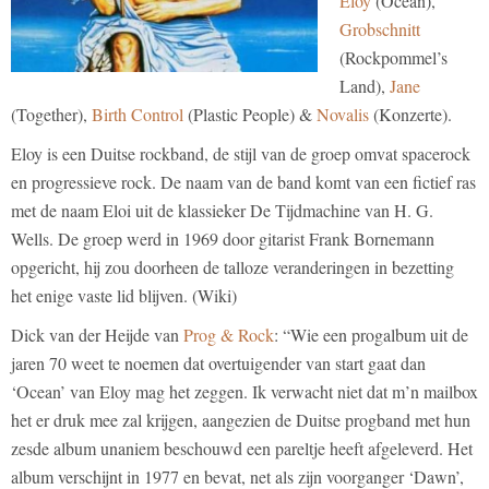
Eloy
(Ocean),
Grobschnitt
(Rockpommel’s
Land),
Jane
(Together),
Birth Control
(Plastic People) &
Novalis
(Konzerte).
Eloy is een Duitse rockband, de stijl van de groep omvat spacerock
en progressieve rock. De naam van de band komt van een fictief ras
met de naam Eloi uit de klassieker De Tijdmachine van H. G.
Wells. De groep werd in 1969 door gitarist Frank Bornemann
opgericht, hij zou doorheen de talloze veranderingen in bezetting
het enige vaste lid blijven. (Wiki)
Dick van der Heijde van
Prog & Rock
: “Wie een progalbum uit de
jaren 70 weet te noemen dat overtuigender van start gaat dan
‘Ocean’ van Eloy mag het zeggen. Ik verwacht niet dat m’n mailbox
het er druk mee zal krijgen, aangezien de Duitse progband met hun
zesde album unaniem beschouwd een pareltje heeft afgeleverd. Het
album verschijnt in 1977 en bevat, net als zijn voorganger ‘Dawn’,