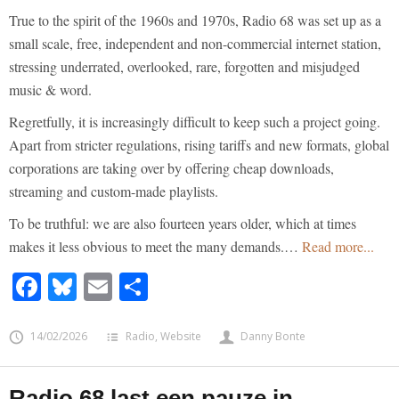
True to the spirit of the 1960s and 1970s, Radio 68 was set up as a
small scale, free, independent and non-commercial internet station,
stressing underrated, overlooked, rare, forgotten and misjudged
music & word.
Regretfully, it is increasingly difficult to keep such a project going.
Apart from stricter regulations, rising tariffs and new formats, global
corporations are taking over by offering cheap downloads,
streaming and custom-made playlists.
To be truthful: we are also fourteen years older, which at times
makes it less obvious to meet the many demands.…
Read more...
Facebook
Bluesky
Email
Share
14/02/2026
Radio
,
Website
Danny Bonte
Radio 68 last een pauze in