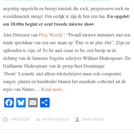
negentig opgericht en brengt muziek die rock, progressieve rock en
En opgelet:
wereldmuziek mengt. Om eerlijk te zijn ik ben een fan.
om 18.00u begint er eent tweede nieuwe show
.
Alex Driessen van
Prog Wereld
: “
Twaalf nieuwe nummers met een
totale speelduur van een uur staan op “
Être
et ne plus
être
”. Zijn en
ophouden te zijn, of
To
be
and
cease
to
be
, een beetje in de
richting van de fameuze Engelse schrijver William Shakespeare. De
Guillaume Shakespeare van de groep heet Dominique
‘
Domi
’
Leonetti
, niet alleen tekstschrijver maar ook componist,
zanger, gitarist en bandleider binnen het muzikale collectief uit de
regio van Nîmes.
…
Read more...
Facebook
Bluesky
Email
Share
14/02/2026
Art & Prog Rock
Danny Bonte