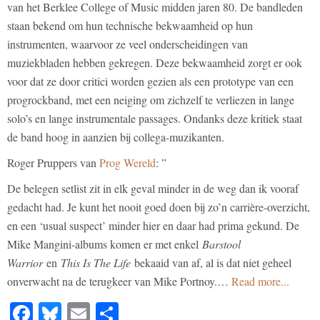
van het Berklee College of Music midden jaren 80. De bandleden
staan bekend om hun technische bekwaamheid op hun
instrumenten, waarvoor ze veel onderscheidingen van
muziekbladen hebben gekregen. Deze bekwaamheid zorgt er ook
voor dat ze door critici worden gezien als een prototype van een
progrockband, met een neiging om zichzelf te verliezen in lange
solo’s en lange instrumentale passages. Ondanks deze kritiek staat
de band hoog in aanzien bij collega-muzikanten.
Roger Pruppers van
Prog Wereld
: ”
De belegen setlist zit in elk geval minder in de weg dan ik vooraf
gedacht had. Je kunt het nooit goed doen bij zo’n carrière-overzicht,
en een ‘usual suspect’ minder hier en daar had prima gekund. De
Mike Mangini-albums komen er met enkel
Barstool
Warrior
en
This Is The Life
bekaaid van af, al is dat niet geheel
onverwacht na de terugkeer van Mike Portnoy.…
Read more...
Facebook
Bluesky
Email
Share