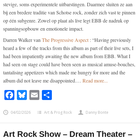
stevige, soms experimentele uitbarstingen. Daarmee sluiten ze aan
bij een bredere traditie van Schotse rock, zonder zich vast te pinnen
op één subgenre. Zowel op plaat als live legt EBB de nadruk op
spanningsopbouw en emotionele impact.
Darren Walker van
The Progressive Aspect
: “Having previously
heard a few of the tracks from this album as part of their live sets, I
had been impatiently awaiting the new album from EBB. What I
had seen on stage could have been seen as musical amuse-bouches,
tantalising appetizers which made me hungry for more and the
album did not leave me disappointed.…
Read more...
Facebook
Bluesky
Email
Share
04/02/2026
Art & Prog Rock
Danny Bonte
Art Rock Show – Dream Theater –