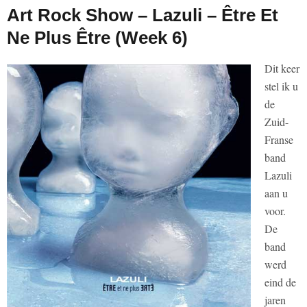
Art Rock Show – Lazuli – Être Et
Ne Plus Être (Week 6)
Dit keer
stel ik u
de
Zuid-
Franse
band
Lazuli
aan u
voor.
De
band
werd
eind de
jaren