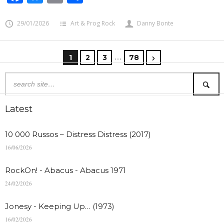
29/01/2026
Art & Prog Rock
Danny Bonte
…
1
2
3
78
Latest
10 000 Russos – Distress Distress (2017)
16/06/2026
RockOn! - Abacus - Abacus 1971
24/02/2026
Jonesy - Keeping Up… (1973)
16/02/2026