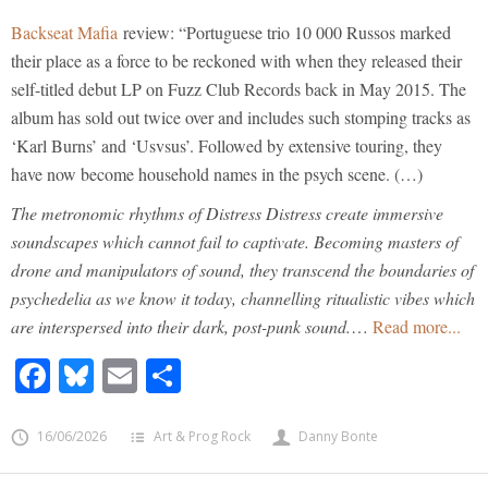
Backseat Mafia
review: “Portuguese trio 10 000 Russos marked
their place as a force to be reckoned with when they released their
self-titled debut LP on Fuzz Club Records back in May 2015. The
album has sold out twice over and includes such stomping tracks as
‘Karl Burns’ and ‘Usvsus’. Followed by extensive touring, they
have now become household names in the psych scene. (…)
The metronomic rhythms of Distress Distress create immersive
soundscapes which cannot fail to captivate. Becoming masters of
drone and manipulators of sound, they transcend the boundaries of
psychedelia as we know it today, channelling ritualistic vibes which
are interspersed into their dark, post-punk sound.
…
Read more...
Facebook
Bluesky
Email
Share
16/06/2026
Art & Prog Rock
Danny Bonte