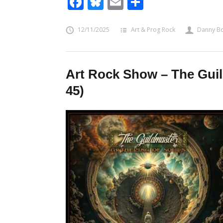
Facebook
Bluesky
Email
Share
12/11/2025
Art & Prog Rock
Danny B
Art Rock Show – The Guil
45)