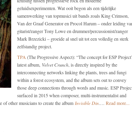
kruising tussen progressieve rock en moderne
geluidsexperimenten. Wat ooit begon als een tijdelijke
samenwerking van topmusici uit bands zoals King Crimson,
Van der Graaf Generator en Procol Harum – onder leiding va
gitarist/zanger Tony Lowe en drummer/percussionist/zanger
Mark Brzezicki – groeide al snel uit tot een volledig en sterk
zelfstandig project.
TPA
(The Progressive Aspect): “The concept for ESP Project
latest album,
Velvet Crunch
, is directly inspired by the
interconnecting networks linking the plants, trees and fungi
within a forest ecosystem, and the album sets out to convey
those deep connections through words and music. ESP Projec
surfaced in 2015 when composer, multi-instrumentalist and
e of other musicians to create the album
Invisible Din
.…
Read more...