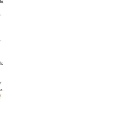
ht
p
t
dic
r
ss
d