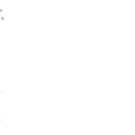
de
 is
t