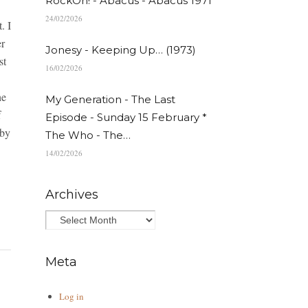
RockOn! - Abacus - Abacus 1971
24/02/2026
. I
er
Jonesy - Keeping Up… (1973)
st
16/02/2026
he
My Generation - The Last
f
Episode - Sunday 15 February *
 by
The Who - The…
14/02/2026
Archives
Meta
Log in