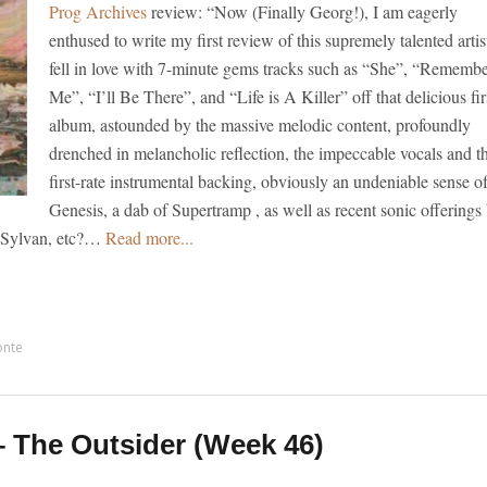
Prog Archives
review: “Now (Finally Georg!), I am eagerly
enthused to write my first review of this supremely talented artist
fell in love with 7-minute gems tracks such as “She”, “Rememb
Me”, “I’ll Be There”, and “Life is A Killer” off that delicious fir
album, astounded by the massive melodic content, profoundly
drenched in melancholic reflection, the impeccable vocals and t
first-rate instrumental backing, obviously an undeniable sense o
Genesis, a dab of Supertramp , as well as recent sonic offerings
, Sylvan, etc?…
Read more...
onte
 The Outsider (Week 46)