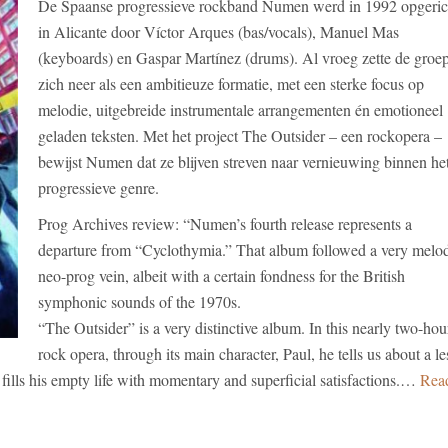
De Spaanse progressieve rockband Numen werd in 1992 opgeric
in Alicante door Víctor Arques (bas/vocals), Manuel Mas
(keyboards) en Gaspar Martínez (drums). Al vroeg zette de groe
zich neer als een ambitieuze formatie, met een sterke focus op
melodie, uitgebreide instrumentale arrangementen én emotioneel
geladen teksten. Met het project The Outsider – een rockopera –
bewijst Numen dat ze blijven streven naar vernieuwing binnen he
progressieve genre.
Prog Archives review: “Numen’s fourth release represents a
departure from “Cyclothymia.” That album followed a very melo
neo-prog vein, albeit with a certain fondness for the British
symphonic sounds of the 1970s.
“The Outsider” is a very distinctive album. In this nearly two-hou
rock opera, through its main character, Paul, he tells us about a le
fills his empty life with momentary and superficial satisfactions.…
Rea