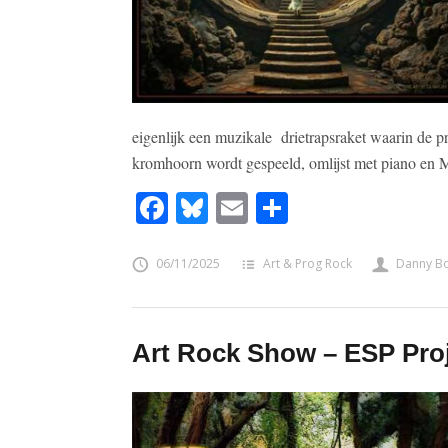
eigenlijk een muzikale drietrapsraket waarin de pr
kromhoorn wordt gespeeld, omlijst met piano en
Facebook
Bluesky
Email
Share
06/11/2025
Art & Prog Rock
Danny B
Art Rock Show – ESP Proj