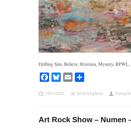
Drifting Sun, Believe, Riversea, Mystery, RPWL
Facebook
Bluesky
Email
Share
19/11/2025
Art & Prog Rock
Danny B
Art Rock Show – Numen –