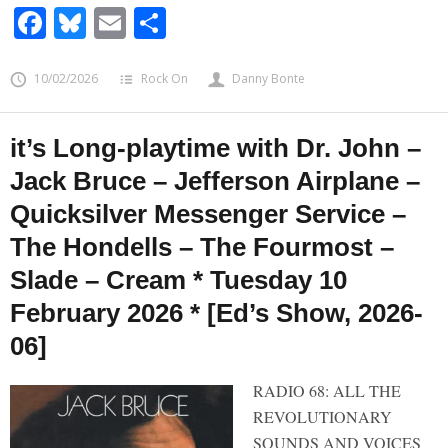
Facebook
Bluesky
Email
Share
10/02/2026
Rock On
Danny Bonte
it’s Long-playtime with Dr. John –
Jack Bruce – Jefferson Airplane –
Quicksilver Messenger Service –
The Hondells – The Fourmost –
Slade – Cream * Tuesday 10
February 2026 * [Ed’s Show, 2026-
06]
RADIO 68: ALL THE
REVOLUTIONARY
SOUNDS AND VOICES