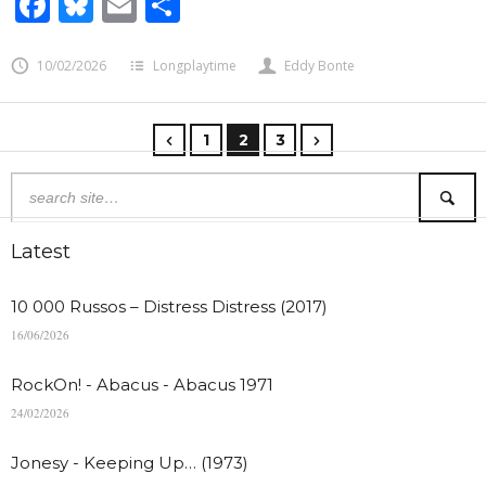
Facebook
Bluesky
Email
Share
10/02/2026
Longplaytime
Eddy Bonte
1
2
3
Latest
10 000 Russos – Distress Distress (2017)
16/06/2026
RockOn! - Abacus - Abacus 1971
24/02/2026
Jonesy - Keeping Up… (1973)