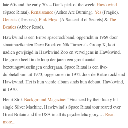
late 60s and the early 70s – Dan’s pick of the week:
Hawkwind
(Space Ritual),
Renaissance
(Ashes Are Burning),
Yes
(Fragile),
Genesis
(Trespass),
Pink Floyd
(A Saucerful of Secrets) &
The
Beatles
(Abbey Road).
Hawkwind is een Britse spacerockband, opgericht in 1969 door
straatmuzikanten Dave Brock en Nik Turner als Group X, kort
nadien gewijzigd in Hawkwind Zoo en vervolgens in Hawkwind.
De groep heeft in de loop der jaren een groot aantal
bezettingswisselingen ondergaan. Space Ritual is een live-
dubbelalbum uit 1973, opgenomen in 1972 door de Britse rockband
Hawkwind. Het is hun vierde album sinds hun debuut, Hawkwind,
in 1970.
Henri Strik
Background Magazine
: “Financed by their lucky hit
single Silver Machine, Hawkwind’s Space Ritual tour roared over
Great Britain and the USA in all its psychedelic glory.…
Read
more...