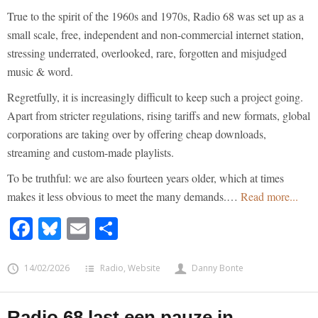
True to the spirit of the 1960s and 1970s, Radio 68 was set up as a
small scale, free, independent and non-commercial internet station,
stressing underrated, overlooked, rare, forgotten and misjudged
music & word.
Regretfully, it is increasingly difficult to keep such a project going.
Apart from stricter regulations, rising tariffs and new formats, global
corporations are taking over by offering cheap downloads,
streaming and custom-made playlists.
To be truthful: we are also fourteen years older, which at times
makes it less obvious to meet the many demands.…
Read more...
Facebook
Bluesky
Email
Share
14/02/2026
Radio
,
Website
Danny Bonte
Radio 68 last een pauze in