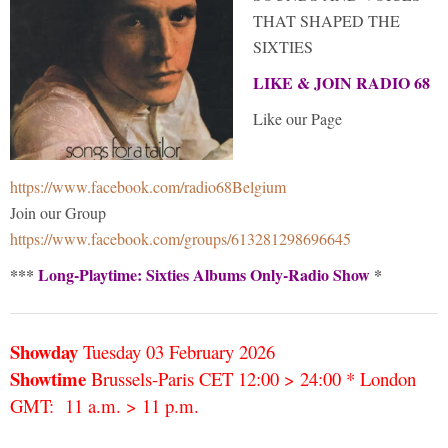
THAT SHAPED THE
SIXTIES
LIKE & JOIN RADIO 68
Like our Page
https://www.facebook.com/radio68Belgium
Join our Group
https://www.facebook.com/groups/613281298696645
***
Long-Playtime: Sixties Albums Only-Radio Show
*
Showday
Tuesday 03 February
2026
Showtime
Brussels-Paris CET 12:00 > 24:00 * London
GMT: 11 a.m. > 11 p.m.