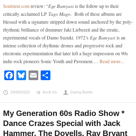
Soulstrut.com
review: “
Ege Bamyasi
is the follow up to their
critically acclaimed LP
Tago Mago
. Both of these albums are
blessed with a signature stripped down sound anchored by the poly-
rhythmic brilliance of drummer Jaki Liebezeit and the erratic,
experimental vocals of Damo Suzuki. 1972’s
Ege Bamyasi
is an
intense collection of rhythmic drones and progressive rock and
electronic experimentation that later left a huge impression on 90s
indie rock pioneers Sonic Youth and Pavement.…
Read more...
Facebook
Bluesky
Email
Share
29/09/2020
Rock On
Danny Bonte
My Generation 60s Radio Show *
Dance Crazes Special with Jack
Hammer, The Dovells, Ray Bryant