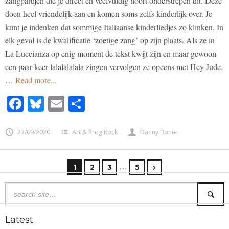
zangpartijen die je direct en veelvuldig hoort onderstrepen dit. Deze
doen heel vriendelijk aan en komen soms zelfs kinderlijk over. Je
kunt je indenken dat sommige Italiaanse kinderliedjes zo klinken. In
elk geval is de kwalificatie ‘zoetige zang’ op zijn plaats. Als ze in
La Luccianza op enig moment de tekst kwijt zijn en maar gewoon
een paar keer lalalalalala zingen vervolgen ze opeens met Hey Jude.
…
Read more...
Facebook
Bluesky
Email
Share
23/09/2020
Art & Prog Rock
Danny Bonte
…
1
2
3
5
Latest