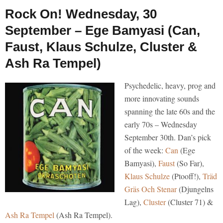
Rock On! Wednesday, 30
September – Ege Bamyasi (Can,
Faust, Klaus Schulze, Cluster &
Ash Ra Tempel)
Psychedelic, heavy, prog and
more innovating sounds
spanning the late 60s and the
early 70s – Wednesday
September 30th. Dan’s pick
of the week:
Can
(Ege
Bamyasi),
Faust
(So Far),
Klaus Schulze
(Ptooff!),
Träd
Gräs Och Stenar
(Djungelns
Lag),
Cluster
(Cluster 71) &
Ash Ra Tempel
(Ash Ra Tempel).