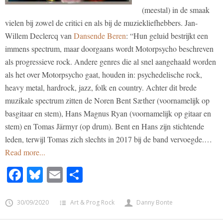
(meestal) in de smaak
vielen bij zowel de critici en als bij de muziekliefhebbers. Jan-
Willem Declercq van
Dansende Beren
: “Hun geluid bestrijkt een
immens spectrum, maar doorgaans wordt Motorpsycho beschreven
als progressieve rock. Andere genres die al snel aangehaald worden
als het over Motorpsycho gaat, houden in: psychedelische rock,
heavy metal, hardrock, jazz, folk en country. Achter dit brede
muzikale spectrum zitten de Noren Bent Sæther (voornamelijk op
basgitaar en stem), Hans Magnus Ryan (voornamelijk op gitaar en
stem) en Tomas Järmyr (op drum). Bent en Hans zijn stichtende
leden, terwijl Tomas zich slechts in 2017 bij de band vervoegde.…
Read more...
Facebook
Bluesky
Email
Share
30/09/2020
Art & Prog Rock
Danny Bonte